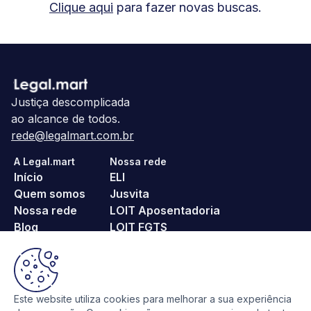
Clique aqui
para fazer novas buscas.
Justiça descomplicada
ao alcance de todos.
rede@legalmart.com.br
A Legal.mart
Nossa rede
Início
ELI
Quem somos
Jusvita
Nossa rede
LOIT Aposentadoria
Blog
LOIT FGTS
Fale conosco
noPositivo
Pague Menos ITBI
Religa
SeuProcesso
Este website utiliza cookies para melhorar a sua experiência
VoeTranquilo