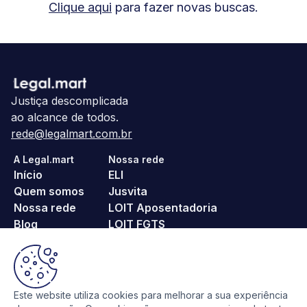
Clique aqui
para fazer novas buscas.
Justiça descomplicada
ao alcance de todos.
rede@legalmart.com.br
A Legal.mart
Nossa rede
Início
ELI
Quem somos
Jusvita
Nossa rede
LOIT Aposentadoria
Blog
LOIT FGTS
Fale conosco
noPositivo
Pague Menos ITBI
Religa
SeuProcesso
Este website utiliza cookies para melhorar a sua experiência
VoeTranquilo