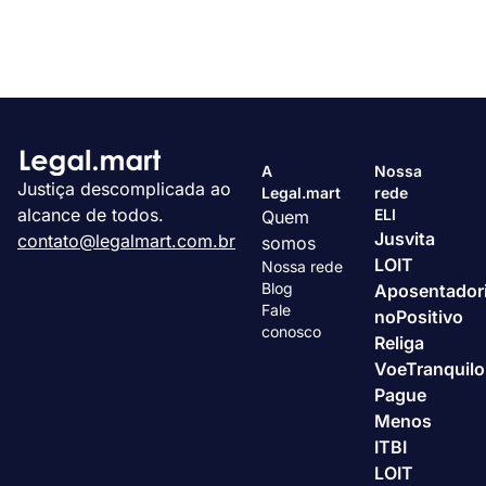
A
Nossa
Justiça descomplicada ao
Legal.mart
rede
alcance de todos.
ELI
Quem
Jusvita
contato@legalmart.com.br
somos
LOIT
Nossa rede
Blog
Aposentador
Fale
noPositivo
conosco
Religa
VoeTranquilo
Pague
Menos
ITBI
LOIT